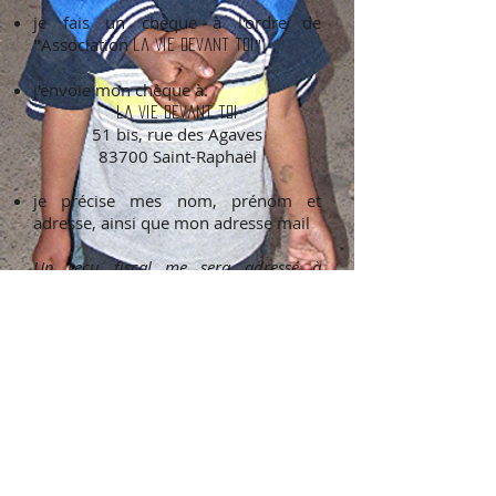
je fais un chèque à l'ordre de
"
Association
"
la vie devant toi
j'envoie mon chèque à:
la vie devant toi
51 bis, rue des Agaves
83700 Saint-Raphaël
je précise mes nom, prénom et
adresse, ainsi que mon adresse mail
Un reçu fiscal me sera adressé à
réception du don
Contact
La vie devant Toi 2015