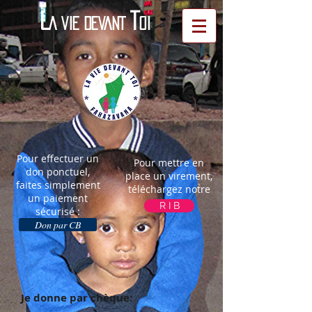
L
T
A VIE DEVANT
OI
Pour effectuer un
Pour mettre en
don ponctuel,
place un virement,
faites simplement
téléchargez notre
un paiement
R I B
sécurisé :
Don par CB
Je donne par chèque: